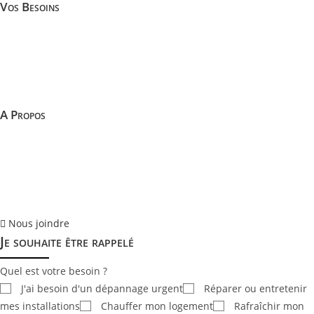
Vos Besoins
Réparer ou entretenir mes installations
Chauffer ma maison
Produire mon électricité solaire
Rafraîchir ma maison
A Propos
Ocelena
Plan du site
Mentions Légales
Politique de cookies (EU)
Nous joindre
Je souhaite être rappelé
Quel est votre besoin ?
J'ai besoin d'un dépannage urgent
Réparer ou entretenir
mes installations
Chauffer mon logement
Rafraîchir mon