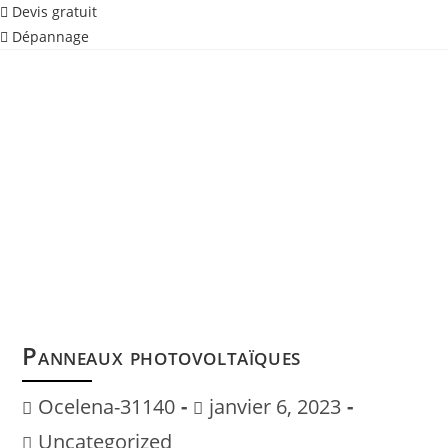
Devis gratuit
Dépannage
Panneaux photovoltaïques
Auteur/autrice
Publication
Ocelena-31140
janvier 6, 2023
de
publiée :
Post
Uncategorized
la